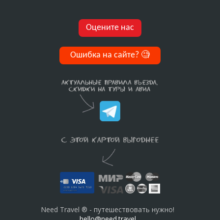
Оцените нас
Ошибка на сайте?
🧐
Need Travel ® - путешествовать нужно!
hello@need.travel