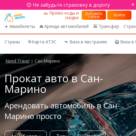
×
😊 Не забудьте страховку в дорогу
🎫 Промо-коды и
Добавить
Войти
статью
скидки
✈️ Авиабилеты
🚘 Аренда автомобилей
🚕 Трансфер
Страх
Страны
🎯Карта АТЭС
🦘 Виза в Австралию
🥝 Виза в
Need Travel
Сан-Марино
|
Прокат авто в Сан-
Марино
Арендовать автомобиль в Сан-
Марино просто