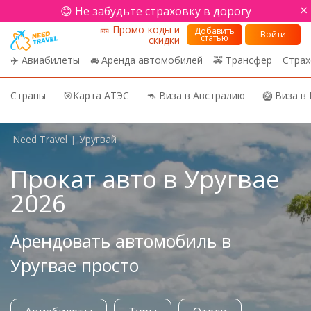
×
😊 Не забудьте страховку в дорогу
🎫 Промо-коды и
Добавить
Войти
статью
скидки
✈️ Авиабилеты
🚘 Аренда автомобилей
🚕 Трансфер
Страх
Страны
🎯Карта АТЭС
🦘 Виза в Австралию
🥝 Виза в
Need Travel
Уругвай
|
Прокат авто в Уругвае
2026
Арендовать автомобиль в
Уругвае просто