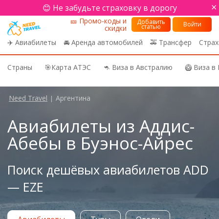
×
😊 Не забудьте страховку в дорогу
🎫 Промо-коды и
Добавить
Войти
статью
скидки
✈️ Авиабилеты
🚘 Аренда автомобилей
🚕 Трансфер
Страх
Страны
🎯Карта АТЭС
🦘 Виза в Австралию
🥝 Виза в
Need Travel
Аргентина
|
Авиабилеты из Аддис-
Абебы в Буэнос-Айрес
Поиск дешёвых авиабилетов ADD
— EZE