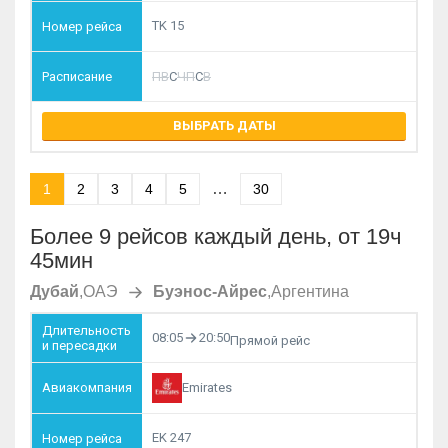
TK 15
П
В
С
Ч
П
С
В
ВЫБРАТЬ ДАТЫ
…
1
2
3
4
5
30
Более 9 рейсов каждый день, от 19ч
45мин
Дубай
,
ОАЭ
Буэнос-Айрес
,
Аргентина
08:05
20:50
Прямой рейс
Emirates
EK 247