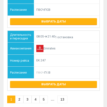
П
В
С
Ч
П
С
В
ВЫБРАТЬ ДАТЫ
08:05
21:40
1 остановка
Emirates
EK 247
П
В
С
Ч
П
С
В
ВЫБРАТЬ ДАТЫ
…
1
2
3
4
5
13