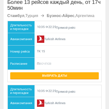
Более 13 рейсов каждый день, от 17ч
50мин
Стамбул
,
Турция
Буэнос-Айрес
,
Аргентина
10:35
22:25
Прямой рейс
Turkish Airlines
TK 15
П
В
С
Ч
П
С
В
ВЫБРАТЬ ДАТЫ
10:35
22:25
Прямой рейс
Turkish Airlines