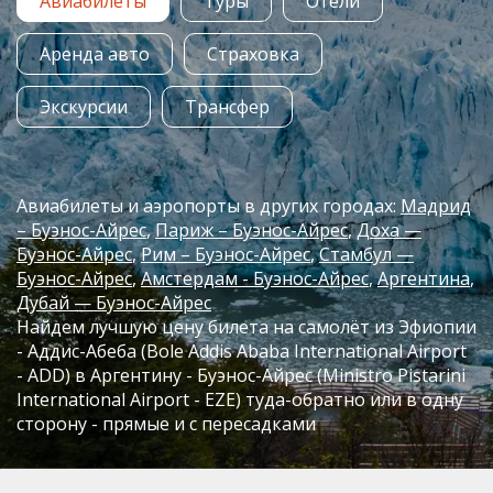
Авиабилеты
Туры
Отели
Аренда авто
Страховка
Экскурсии
Трансфер
Авиабилеты и аэропорты в других городах:
Мадрид
– Буэнос-Айрес
Париж – Буэнос-Айрес
Доха —
Буэнос-Айрес
Рим – Буэнос-Айрес
Стамбул —
Буэнос-Айрес
Амстердам - Буэнос-Айрес
Аргентина
Дубай — Буэнос-Айрес
Найдем лучшую цену билета на самолёт из Эфиопии
- Аддис-Абеба (Bole Addis Ababa International Airport
- ADD) в Аргентину - Буэнос-Айрес (Ministro Pistarini
International Airport - EZE) туда-обратно или в одну
сторону - прямые и с пересадками