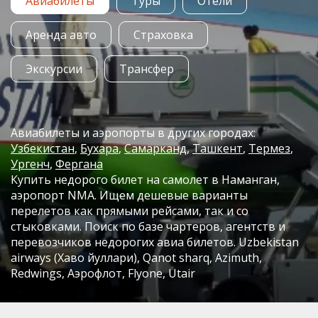
Авиабилеты
Туры
Отели
Аренда авто
Страховка
Экскурсии
Трансфер
Авиабилеты и аэропорты в других городах:
Узбекистан
Бухара
Самарканд
Ташкент
Термез
Ургенч
Фергана
Купить недорого билет на самолет в Наманган,
аэропорт NMA. Ищем дешевые варианты
перелетов как прямыми рейсами, так и со
стыковками. Поиск по базе чартеров, агентств и
перевозчиков недорогих авиа билетов. Uzbekistan
airways (Хаво йуллари), Qanot sharq, Azimuth,
Redwings, Аэрофлот, Flyone, Utair