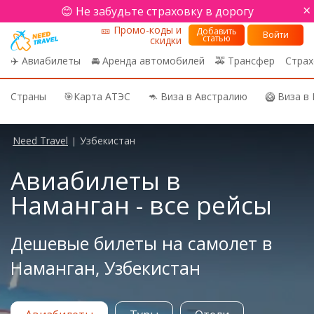
×
😊 Не забудьте страховку в дорогу
🎫 Промо-коды и
Добавить
Войти
статью
скидки
✈️ Авиабилеты
🚘 Аренда автомобилей
🚕 Трансфер
Страх
Страны
🎯Карта АТЭС
🦘 Виза в Австралию
🥝 Виза в
Need Travel
Узбекистан
|
Авиабилеты в
Наманган - все рейсы
Дешевые билеты на самолет в
Наманган, Узбекистан