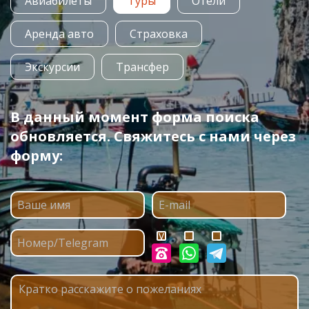
Авиабилеты
Туры
Отели
Аренда авто
Страховка
Экскурсии
Трансфер
В данный момент форма поиска
обновляется. Свяжитесь с нами через
форму: