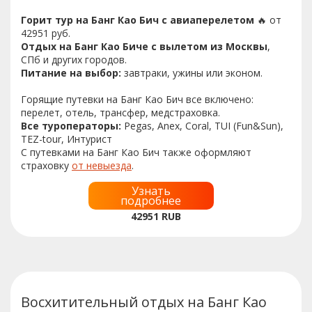
Горит тур на Банг Као Бич с авиаперелетом
🔥 от
42951 руб.
Отдых на Банг Као Биче с вылетом из Москвы
,
СПб и других городов.
Питание на выбор:
завтраки, ужины или эконом.
Горящие путевки на Банг Као Бич все включено:
перелет, отель, трансфер, медстраховка.
Все туроператоры:
Pegas, Anex, Coral, TUI (Fun&Sun),
TEZ-tour, Интурист
С путевками на Банг Као Бич также оформляют
страховку
от невыезда
.
Узнать
подробнее
42951
RUB
Восхитительный отдых на Банг Као