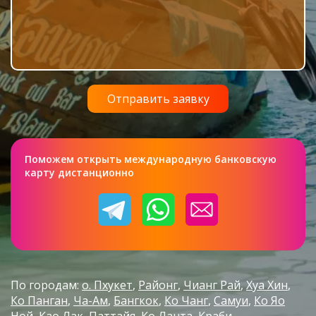
Поможем открыть международную банковскую
карту дистанционно
По городам:
о. Пхукет
Районг
Чианг Рай
Хуа Хин
Ко Панган
Ча-Ам
Бангкок
Ко Чанг
Самуи
Ко Яо
Ной
Као Лак
Паттайя
Ко Ланта
Краби