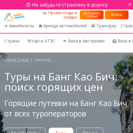
×
😊 Не забудьте страховку в дорогу
🎫 Промо-коды и
Добавить
Войти
статью
скидки
✈️ Авиабилеты
🚘 Аренда автомобилей
🚕 Трансфер
Страх
Страны
🎯Карта АТЭС
🦘 Виза в Австралию
🥝 Виза в
Need Travel
Таиланд
|
Туры на Банг Као Бич:
поиск горящих цен
Горящие путевки на Банг Као Бич
от всех туроператоров