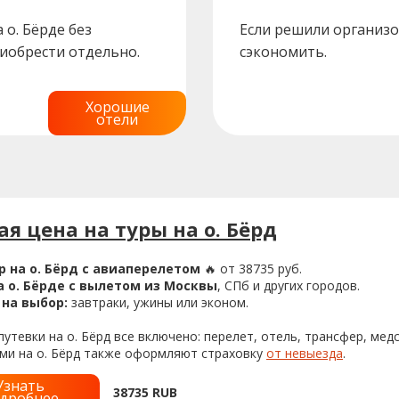
о. Бёрде без
Если решили организо
риобрести отдельно.
сэкономить.
Хорошие
отели
я цена на туры на о. Бёрд
р на о. Бёрд с авиаперелетом
🔥 от 38735 руб.
 о. Бёрде с вылетом из Москвы
, СПб и других городов.
на выбор:
завтраки, ужины или эконом.
утевки на о. Бёрд все включено: перелет, отель, трансфер, мед
ами на о. Бёрд также оформляют страховку
от невыезда
.
Узнать
38735
RUB
дробнее