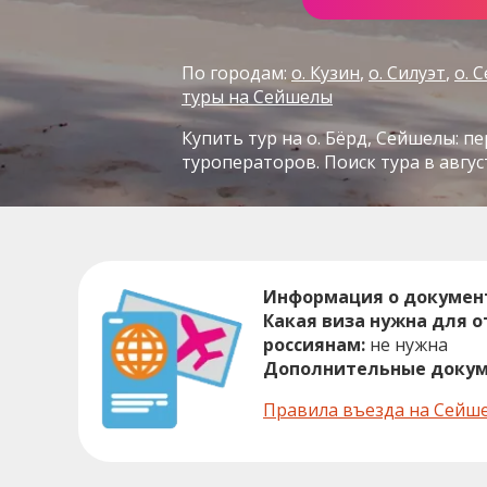
По городам:
о. Кузин
о. Силуэт
о. 
туры на Сейшелы
Купить тур на о. Бёрд, Сейшелы: п
туроператоров. Поиск тура в авгус
Информация о докумен
Какая виза нужна для 
россиянам:
не нужна
Дополнительные докум
Правила въезда на Сейш