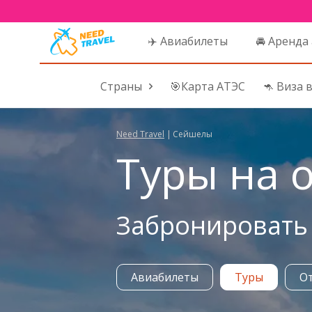
✈️ Авиабилеты
🚘 Аренда
Страны
🎯Карта АТЭС
🦘 Виза 
Need Travel
|
Сейшелы
Туры на 
Забронировать 
Авиабилеты
Туры
О