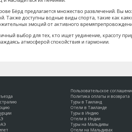
 и насладиться их пениями.
трове Бёрд предлагается множество развлечений. Вы мо
ой. Также доступны водные виды спорта, такие как каяк
ложительных эмоций от активного времяпрепровождени
тличный выбор для тех, кто ищет уединение, красоту пр
лаждаясь атмосферой спокойствия и гармонии.
Пользовательское соглашени
въезда
Политика оплаты и возврата
встралию
Туры в Таиланд
урцию
Отели в Таиланде
Турции
Туры в Индию
АЭ
Отели в Индии
ОАЭ
Туры на Мальдивы
ипет
Отели на Мальдивах