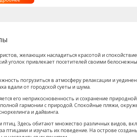
елы
туристов, желающих насладиться красотой и спокойств
ский уголок привлекает посетителей своими белоснежн
можность погрузиться в атмосферу релаксации и уединен
ха вдали от городской суеты и шума.
ется его неприкосновенность и сохранение природной с
в полной гармонии с природой. Спокойные пляжи, окру
сноркелинга и дайвинга.
м птиц. Здесь обитают множество различных видов, вк
за птицами и изучать их поведение. На острове создан