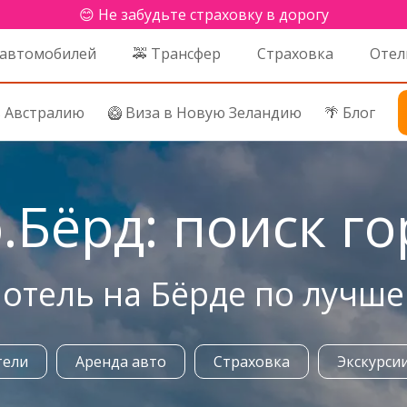
😊 Не забудьте страховку в дорогу
 автомобилей
🚕 Трансфер
Страховка
Отел
в Австралию
🥝 Виза в Новую Зеландию
🌴 Блог
о.Бёрд: поиск г
отель на Бёрде по лучше
тели
Аренда авто
Страховка
Экскурси