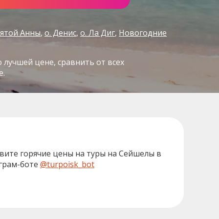
вятой Анны
о. Денис
о. Ла Диг
Новогодние
о лучшей цене, сравнить от всех
е.
вите горячие цены на туры на Сейшелы в
грам-боте
@turpoisk_bot