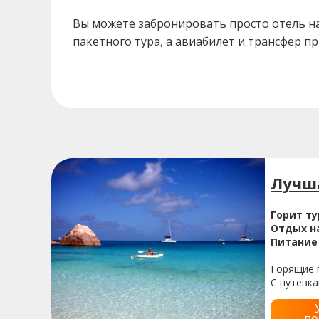
Вы можете забронировать просто отель на 
пакетного тура, а авиабилет и трансфер п
Лучша
Горит ту
Отдых на
Питание 
Горящие п
С путевк
по