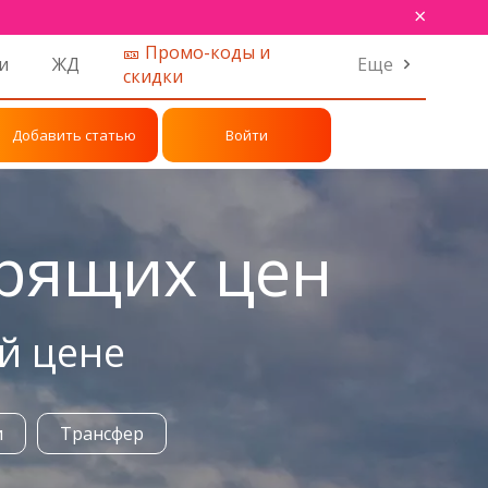
×
🎫 Промо-коды и
и
ЖД
Еще
скидки
Добавить статью
Войти
орящих цен
й цене
и
Трансфер