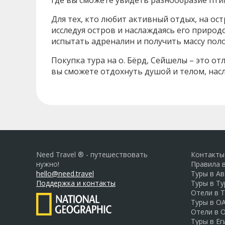
где вы сможете увидеть разнообразие птиц
Для тех, кто любит активный отдых, на ос
исследуя остров и наслаждаясь его природ
испытать адреналин и получить массу по
Покупка тура на о. Бёрд, Сейшелы – это о
вы сможете отдохнуть душой и телом, нас
Need Travel ® - путешествовать
Контакты
нужно!
Правила 
hello@need.travel
Туры в А
Поддержка и контакты
Туры в Т
Отели в 
Туры в О
Отели в 
Туры в Ег