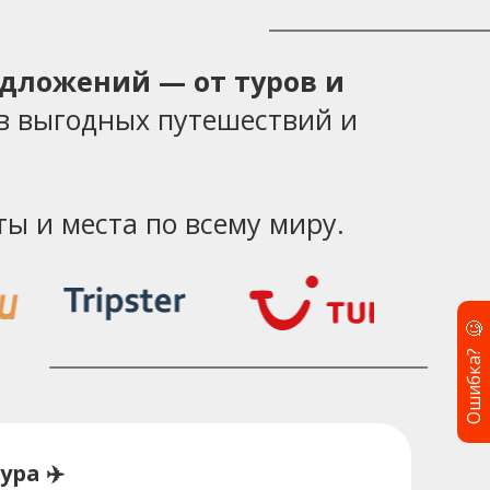
едложений — от туров и
в выгодных путешествий и
ы и места по всему миру.
🧐
Ошибка?
ура ✈️