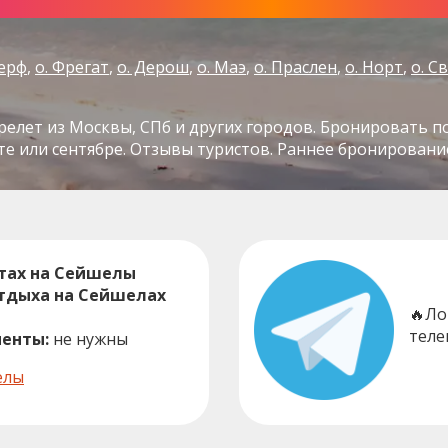
Серф
о. Фрегат
о. Дерош
о. Маэ
о. Праслен
о. Норт
о. С
ерелет из Москвы, СПб и других городов. Бронировать п
те или сентябре. Отзывы туристов. Раннее бронировани
тах на Сейшелы
отдыха на Сейшелах
🔥Ло
теле
енты:
не нужны
елы