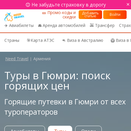
×
😊 Не забудьте страховку в дорогу
🎫 Промо-коды и
Добавить
Войти
статью
скидки
✈️ Авиабилеты
🚘 Аренда автомобилей
🚕 Трансфер
Страх
Страны
🎯Карта АТЭС
🦘 Виза в Австралию
🥝 Виза в
Need Travel
Армения
|
Туры в Гюмри: поиск
горящих цен
Горящие путевки в Гюмри от всех
туроператоров