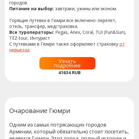
городов.
Питание на выбор:
завтраки, ужины или эконом.
Горящие путевки в Гюмри все включено: перелет,
отель, трансфер, медстраховка.
Все туроператоры:
Pegas, Anex, Coral, TUI (Fun&Sun),
TEZ-tour, Интурист
С путевками в Гюмри также оформляют страховку
от
невыезда
.
Узнать
подробнее
41634
RUB
Очарование Гюмри
Одним из самых потрясающих городов
Армении, который обязательно стоит посетить,
является Гюмри. Этот город, полный истории и