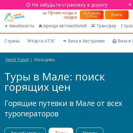
×
😊 Не забудьте страховку в дорогу
🎫 Промо-коды и
Добавить
Войти
статью
скидки
✈️ Авиабилеты
🚘 Аренда автомобилей
🚕 Трансфер
Страх
Страны
🎯Карта АТЭС
🦘 Виза в Австралию
🥝 Виза в
Need Travel
Мальдивы
|
Туры в Мале: поиск
горящих цен
Горящие путевки в Мале от всех
туроператоров