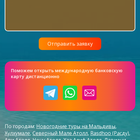
Поможем открыть международную банковскую
карту дистанционно
По городам:
Новогодние туры на Мальдивы
Хулхумале
Северный Мале Атолл
Rasdhoo (Расду)
Ари Атолл
Нону Атолл
Хаа Алиф Атолл
Лавиани