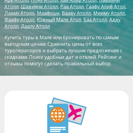
Атолл
Шавияни Атолл
Раа Атолл
Гаафу Алиф Атол
Лааму Атолл
Маафуши
Вааву Атолл
Мииму Атолл
Фаафу Атолл
Южный Мале Атол
Баа Атолл
Адду
Атолл
Даалу Атолл
Купить туры в Мале или бронировать по самым
выгодным ценам. Сравнить цены от всех
туроператоров и выбрать лучшие предложения с
скидками. Поиск удобных дат и отелей. Рейтинг и
отзывы помогут сделать правильный выбор.