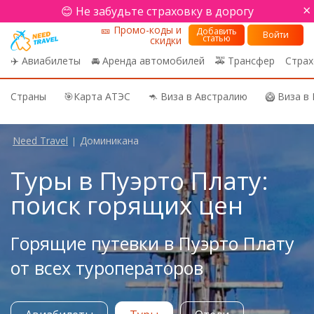
×
😊 Не забудьте страховку в дорогу
🎫 Промо-коды и
Добавить
Войти
статью
скидки
✈️ Авиабилеты
🚘 Аренда автомобилей
🚕 Трансфер
Страх
Страны
🎯Карта АТЭС
🦘 Виза в Австралию
🥝 Виза в
Need Travel
Доминикана
|
Туры в Пуэрто Плату:
поиск горящих цен
Горящие путевки в Пуэрто Плату
от всех туроператоров