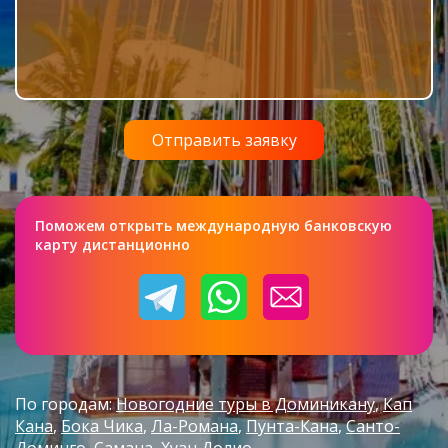
Поможем открыть международную банковскую
карту дистанционно
По городам:
Новогодние туры в Доминикану
Кап
Кана
Бока Чика
Ла-Романа
Пунта-Кана
Санто-
Доминго
Самана
Хуан Долио