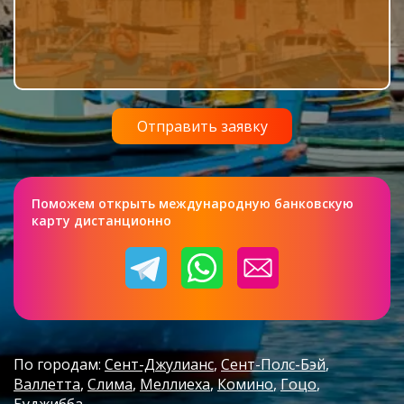
Поможем открыть международную банковскую
карту дистанционно
По городам:
Сент-Джулианс
Сент-Полс-Бэй
Валлетта
Слима
Меллиеха
Комино
Гоцо
Буджибба