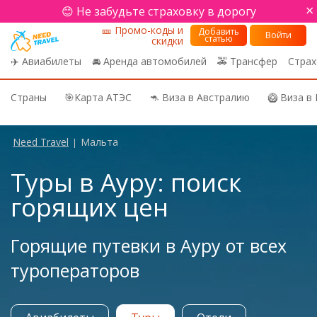
×
😊 Не забудьте страховку в дорогу
🎫 Промо-коды и
Добавить
Войти
статью
скидки
✈️ Авиабилеты
🚘 Аренда автомобилей
🚕 Трансфер
Страх
Страны
🎯Карта АТЭС
🦘 Виза в Австралию
🥝 Виза в
Need Travel
Мальта
|
Туры в Ауру: поиск
горящих цен
Горящие путевки в Ауру от всех
туроператоров