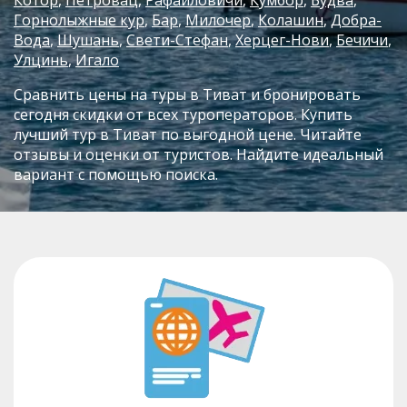
Горнолыжные кур
Бар
Милочер
Колашин
Добра-
Вода
Шушань
Свети-Стефан
Херцег-Нови
Бечичи
Улцинь
Игало
Сравнить цены на туры в Тиват и бронировать
сегодня скидки от всех туроператоров. Купить
лучший тур в Тиват по выгодной цене. Читайте
отзывы и оценки от туристов. Найдите идеальный
вариант с помощью поиска.