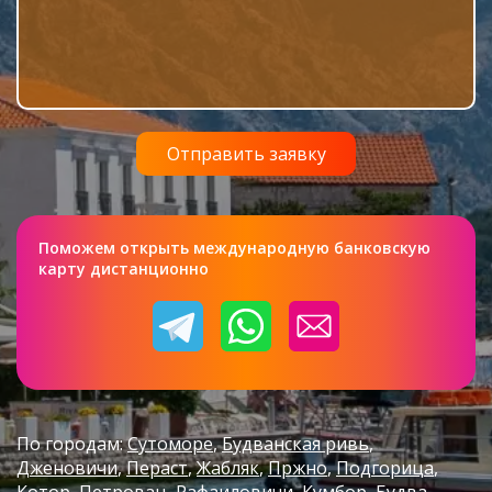
Поможем открыть международную банковскую
карту дистанционно
По городам:
Сутоморе
Будванская ривь
Дженовичи
Пераст
Жабляк
Пржно
Подгорица
Котор
Петровац
Рафаиловичи
Кумбор
Будва