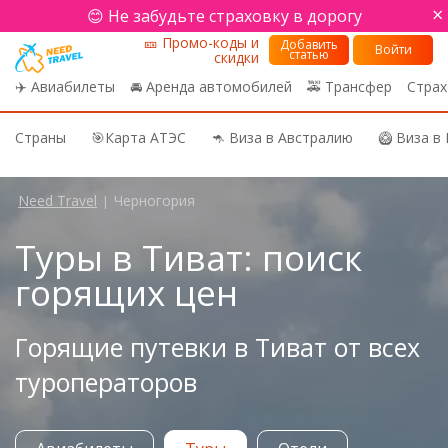
×
😊 Не забудьте страховку в дорогу
🎫 Промо-коды и
Добавить
Войти
статью
скидки
✈️ Авиабилеты
🚘 Аренда автомобилей
🚕 Трансфер
Страх
Страны
🎯Карта АТЭС
🦘 Виза в Австралию
🥝 Виза в
Need Travel
Черногория
|
Туры в Тиват: поиск
горящих цен
Горящие путевки в Тиват от всех
туроператоров