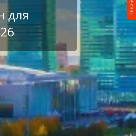
Ошибка?
н для
026