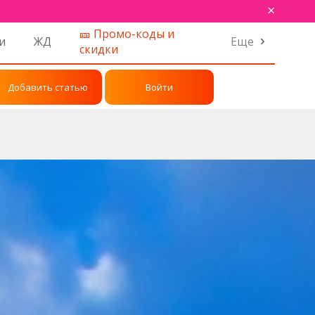
×
🎫 Промо-коды и
и
ЖД
Еще
скидки
Добавить статью
Войти