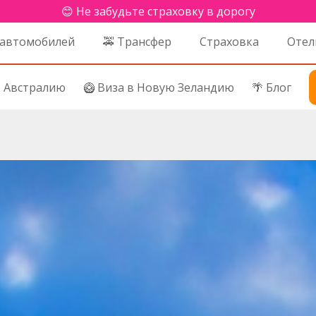
😊 Не забудьте страховку в дорогу
 автомобилей
🚕 Трансфер
Страховка
Отел
в Австралию
🥝 Виза в Новую Зеландию
🌴 Блог