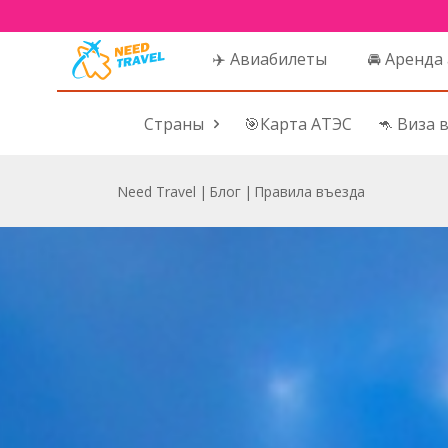
✈️ Авиабилеты
🚘 Аренда
Страны
🎯Карта АТЭС
🦘 Виза 
Need Travel
|
Блог
|
Правила въезда