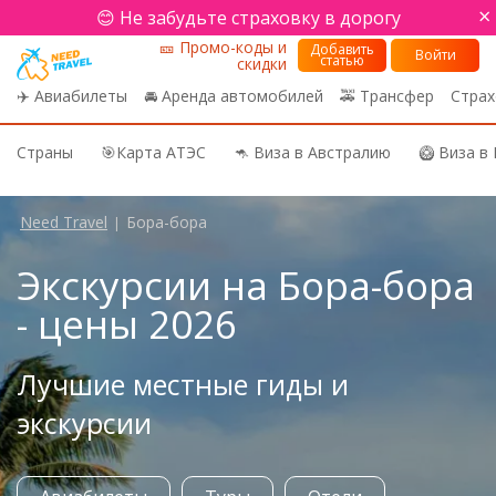
×
😊 Не забудьте страховку в дорогу
🎫 Промо-коды и
Добавить
Войти
статью
скидки
✈️ Авиабилеты
🚘 Аренда автомобилей
🚕 Трансфер
Страх
Страны
🎯Карта АТЭС
🦘 Виза в Австралию
🥝 Виза в
Need Travel
Бора-бора
|
Экскурсии на Бора-бора
- цены 2026
Лучшие местные гиды и
экскурсии