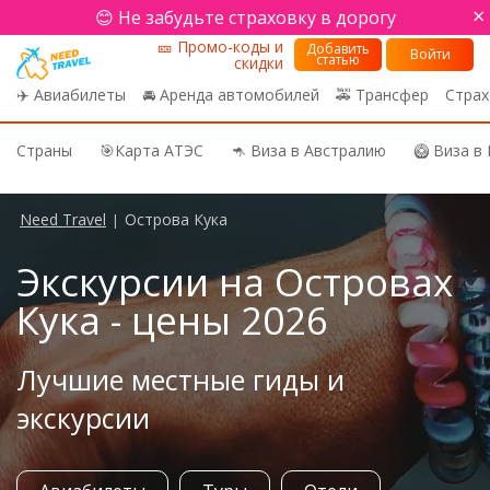
×
😊 Не забудьте страховку в дорогу
🎫 Промо-коды и
Добавить
Войти
статью
скидки
✈️ Авиабилеты
🚘 Аренда автомобилей
🚕 Трансфер
Страх
Страны
🎯Карта АТЭС
🦘 Виза в Австралию
🥝 Виза в
Need Travel
Острова Кука
|
Экскурсии на Островах
Кука - цены 2026
Лучшие местные гиды и
экскурсии