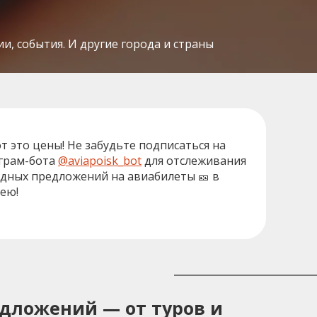
и, события. И другие города и страны
от это цены! Не забудьте подписаться на
грам-бота
@aviapoisk_bot
для отслеживания
дных предложений на авиабилеты 🎫 в
ею!
едложений — от туров и