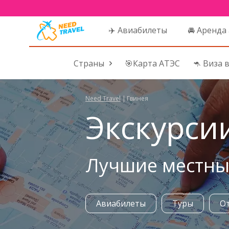
✈️ Авиабилеты
🚘 Аренда
Страны
🎯Карта АТЭС
🦘 Виза 
Need Travel
|
Гвинея
Экскурсии
Лучшие местные
Авиабилеты
Туры
О