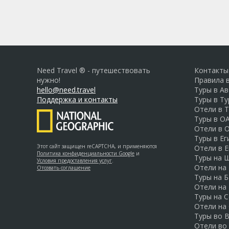
Need Travel ® - путешествовать
Контакты
нужно!
Правила 
hello@need.travel
Туры в А
Поддержка и контакты
Туры в Т
Отели в 
Туры в О
Отели в 
Туры в Ег
Этот сайт защищен reCAPTCHA, и применяются
Отели в Е
Политика конфиденциальности Google
и
Туры на 
Условия предоставления услуг
.
Отели на
Отозвать соглашение
Туры на Б
Отели на
Туры на 
Отели на
Туры во 
Отели во