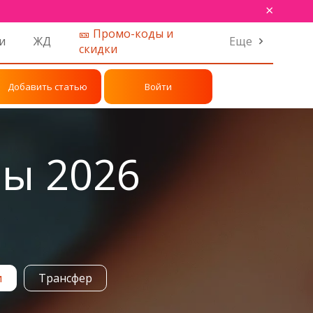
×
🎫 Промо-коды и
и
ЖД
Еще
скидки
Добавить статью
Войти
ны 2026
и
Трансфер