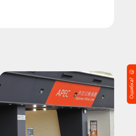
🧐
Ошибка?