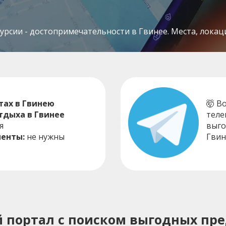
рсии - достопримечательности в Гвинее. Места, локаци
тах в Гвинею
🤯 В
тдыха в Гвинее
теле
я
выго
енты:
не нужны
Гвин
ий портал с поиском выгодных пр