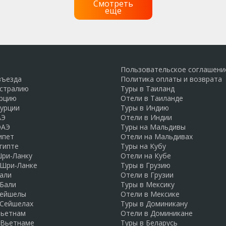
Смотреть
еще
Пользовательское соглашени
въезда
Политика оплаты и возврата
встралию
Туры в Таиланд
урцию
Отели в Таиланде
Турции
Туры в Индию
АЭ
Отели в Индии
ОАЭ
Туры на Мальдивы
ипет
Отели на Мальдивах
гипте
Туры на Кубу
Шри-Ланку
Отели на Кубе
 Шри-Ланке
Туры в Грузию
али
Отели в Грузии
 Бали
Туры в Мексику
Сейшелы
Отели в Мексике
 Сейшелах
Туры в Доминикану
Вьетнам
Отели в Доминикане
 Вьетнаме
Туры в Беларусь