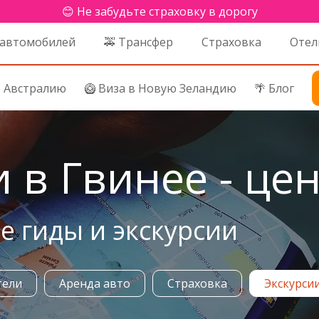
😊 Не забудьте страховку в дорогу
 автомобилей
🚕 Трансфер
Страховка
Отел
в Австралию
🥝 Виза в Новую Зеландию
🌴 Блог
 в Гвинее - це
 гиды и экскурсии
тели
Аренда авто
Страховка
Экскурси