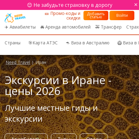
×
😊 Не забудьте страховку в дорогу
🎫 Промо-коды и
Добавить
Войти
статью
скидки
✈️ Авиабилеты
🚘 Аренда автомобилей
🚕 Трансфер
Страх
Страны
🎯Карта АТЭС
🦘 Виза в Австралию
🥝 Виза в
Need Travel
Иран
|
Экскурсии в Иране -
цены 2026
Лучшие местные гиды и
экскурсии