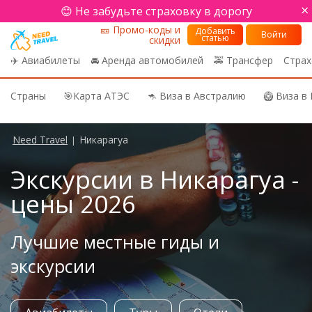
×
😊 Не забудьте страховку в дорогу
🎫 Промо-коды и
Добавить
Войти
статью
скидки
✈️ Авиабилеты
🚘 Аренда автомобилей
🚕 Трансфер
Страх
Страны
🎯Карта АТЭС
🦘 Виза в Австралию
🥝 Виза в
Need Travel
Никарагуа
|
Экскурсии в Никарагуа -
цены 2026
Лучшие местные гиды и
экскурсии