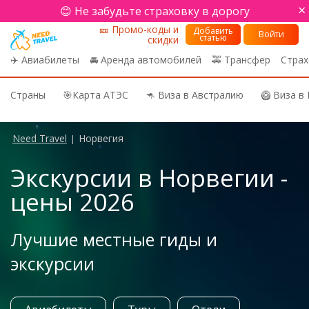
×
😊 Не забудьте страховку в дорогу
🎫 Промо-коды и
Добавить
Войти
статью
скидки
✈️ Авиабилеты
🚘 Аренда автомобилей
🚕 Трансфер
Страх
Страны
🎯Карта АТЭС
🦘 Виза в Австралию
🥝 Виза в
Need Travel
Норвегия
|
Экскурсии в Норвегии -
цены 2026
Лучшие местные гиды и
экскурсии