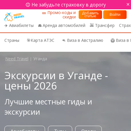
×
😊 Не забудьте страховку в дорогу
🎫 Промо-коды и
Добавить
Войти
статью
скидки
✈️ Авиабилеты
🚘 Аренда автомобилей
🚕 Трансфер
Страх
Страны
🎯Карта АТЭС
🦘 Виза в Австралию
🥝 Виза в
Need Travel
Уганда
|
Экскурсии в Уганде -
цены 2026
Лучшие местные гиды и
экскурсии