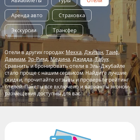
Авиабилеты
Туры
Отели
Аренда авто
Страховка
Экскурсии
Трансфер
Отели в других городах:
Мекка
Джизан
Таиф
Даммам
Эр-Рияд
Медина
Джидда
Табук
Сравнить и бронировать отели в Эль-Джубайле
стало проще с нашим сервисом. Найдите лучшие
скидки, прочитайте отзывы и проверьте рейтинг
отелей. Пакеты все включено и варианты эконом-
размещения доступны для вас.