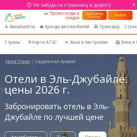
×
😊 Не забудьте страховку в дорогу
🎫 Промо-коды и
Добавить
Войти
статью
скидки
✈️ Авиабилеты
🚘 Аренда автомобилей
🚕 Трансфер
Страх
Страны
🎯Карта АТЭС
🦘 Виза в Австралию
🥝 Виза в
Need Travel
Саудовская Аравия
|
Отели в Эль-Джубайле:
цены 2026 г.
Забронировать отель в Эль-
Джубайле по лучшей цене