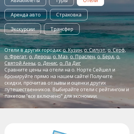
Авиабилеты
Туры
Отели
Аренда авто
Страховка
Экскурсии
Трансфер
Отели в других городах:
о. Кузин
о. Силуэт
о. Серф
о. Фрегат
о. Дерош
о. Маэ
о. Праслен
о. Бёрд
о.
Святой Анны
о. Денис
о. Ла Диг
Сравните цены на отели на о. Норте Сейшел и
бронируйте прямо на нашем сайте! Получите
скидки, прочитав отзывы и оценки других
путешественников. Выбирайте отели с рейтингом и
пакетом "все включено" для экономии.