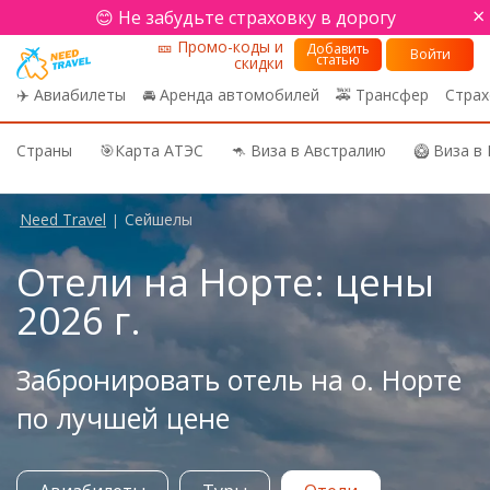
×
😊 Не забудьте страховку в дорогу
🎫 Промо-коды и
Добавить
Войти
статью
скидки
✈️ Авиабилеты
🚘 Аренда автомобилей
🚕 Трансфер
Страх
Страны
🎯Карта АТЭС
🦘 Виза в Австралию
🥝 Виза в
Need Travel
Сейшелы
|
Отели на Норте: цены
2026 г.
Забронировать отель на о. Норте
по лучшей цене