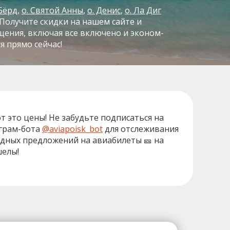
 Бёрд
о. Святой Анны
о. Денис
о. Ла Диг
 Получите скидки на нашем сайте и
щения, включая все включено и эконом-
я прямо сейчас!
от это цены! Не забудьте подписаться на
грам-бота
@aviapoisk_bot
для отслеживания
дных предложений на авиабилеты 🎫 на
елы!