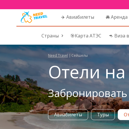
✈️ Авиабилеты
🚘 Аренда
Страны
🎯Карта АТЭС
🦘 Виза 
Need Travel
|
Сейшелы
Отели на 
Забронировать 
Авиабилеты
Туры
О