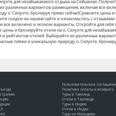
илуэте для незабываемого отдыха на Сейшелах. Получит
из различных вариантов размещения, включая все вкл
ду о. Силуэте, бронируя прямо сейчас!Сравните цены и 
ите скидки на нашем сайте и ознакомьтесь с отзывами 
 все включено и эконом-варианты. Откройте для себя
те цены и бронируйте отели на о. Силуэте для незабыва
и и рейтингом отелей. Выбирайте из различных вариан
асные пляжи и уникальную природу о. Силуэте, брониру
Пользовательское соглашени
въезда
Политика оплаты и возврата
встралию
Туры в Таиланд
урцию
Отели в Таиланде
Турции
Туры в Индию
АЭ
Отели в Индии
ОАЭ
Туры на Мальдивы