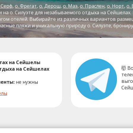
. Серф
о. Фрегат
о. Дерош
о. Маэ
о. Праслен
о. Норт
о.
 на о. Силуэте для незабываемого отдыха на Сейшелах.
нгом отелей. Выбирайте из различных вариантов разме
асные пляжи и уникальную природу о. Силуэте, брониру
тах на Сейшелы
🤯 В
отдыха на Сейшелах
теле
выго
енты:
не нужны
Сейш
елы