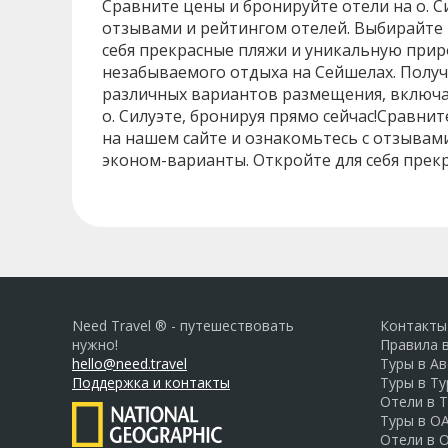
Сравните цены и бронируйте отели на о. С
отзывами и рейтингом отелей. Выбирайте 
себя прекрасные пляжи и уникальную приро
незабываемого отдыха на Сейшелах. Получ
различных вариантов размещения, включая
о. Силуэте, бронируя прямо сейчас!Сравни
на нашем сайте и ознакомьтесь с отзывам
эконом-варианты. Откройте для себя прекр
Need Travel ® - путешествовать
Контакты
нужно!
Правила 
hello@need.travel
Туры в А
Поддержка и контакты
Туры в Т
Отели в 
Туры в О
Отели в 