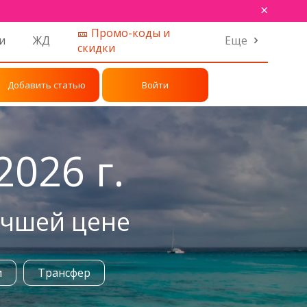
×
🎫 Промо-коды и
и
ЖД
Еще
скидки
Добавить статью
Войти
026 г.
учшей цене
и
Трансфер