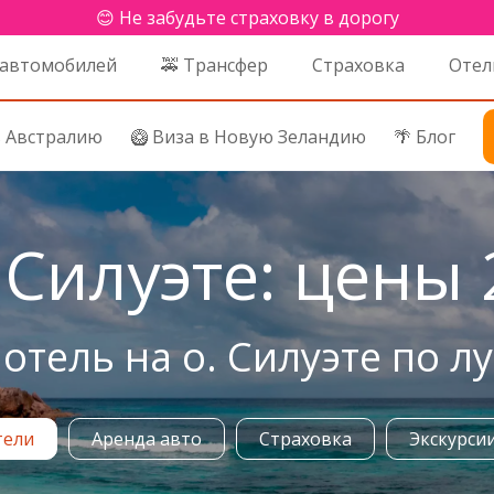
😊 Не забудьте страховку в дорогу
 автомобилей
🚕 Трансфер
Страховка
Отел
в Австралию
🥝 Виза в Новую Зеландию
🌴 Блог
Силуэте: цены 2
отель на о. Силуэте по л
тели
Аренда авто
Страховка
Экскурси