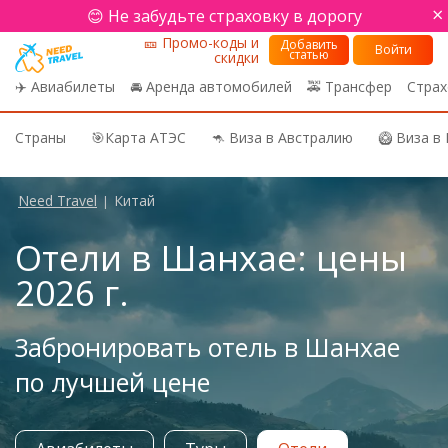
×
😊 Не забудьте страховку в дорогу
🎫 Промо-коды и
Добавить
Войти
статью
скидки
✈️ Авиабилеты
🚘 Аренда автомобилей
🚕 Трансфер
Страх
Страны
🎯Карта АТЭС
🦘 Виза в Австралию
🥝 Виза в
Need Travel
Китай
|
Отели в Шанхае: цены
2026 г.
Забронировать отель в Шанхае
по лучшей цене