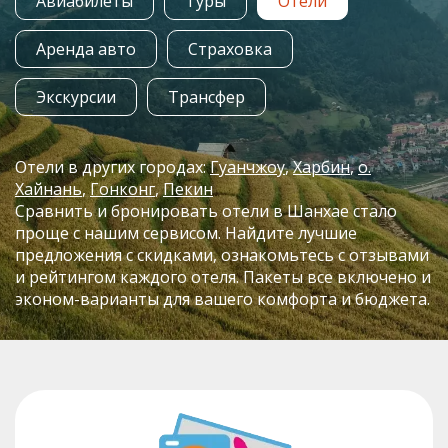
Авиабилеты
Туры
Отели
Аренда авто
Страховка
Экскурсии
Трансфер
Отели в других городах:
Гуанчжоу
Харбин
о.
Хайнань
Гонконг
Пекин
Сравнить и бронировать отели в Шанхае стало
проще с нашим сервисом. Найдите лучшие
предложения с скидками, ознакомьтесь с отзывами
и рейтингом каждого отеля. Пакеты все включено и
эконом-варианты для вашего комфорта и бюджета.