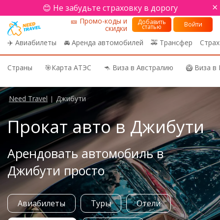
×
😊 Не забудьте страховку в дорогу
🎫 Промо-коды и
Добавить
Войти
статью
скидки
✈️ Авиабилеты
🚘 Аренда автомобилей
🚕 Трансфер
Страх
Страны
🎯Карта АТЭС
🦘 Виза в Австралию
🥝 Виза в
Need Travel
Джибути
|
Прокат авто в Джибути
Арендовать автомобиль в
Джибути просто
Авиабилеты
Туры
Отели