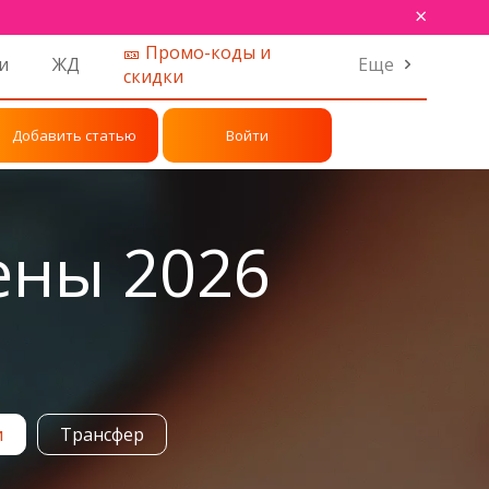
×
🎫 Промо-коды и
и
ЖД
Еще
скидки
Добавить статью
Войти
ены 2026
и
Трансфер