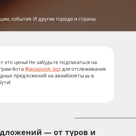
ии, события. И другие города и страны
от это цены! Не забудьте подписаться на
грам-бота
@aviapoisk_bot
для отслеживания
дных предложений на авиабилеты 🎫 в
ути!
едложений — от туров и