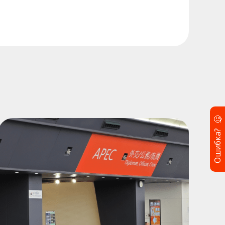
🧐
Ошибка?