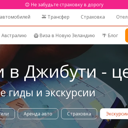
😊 Не забудьте страховку в дорогу
 автомобилей
🚕 Трансфер
Страховка
Отел
в Австралию
🥝 Виза в Новую Зеландию
🌴 Блог
и в Джибути - ц
 гиды и экскурсии
тели
Аренда авто
Страховка
Экскурси