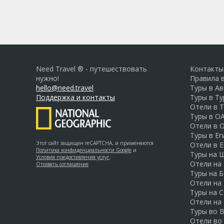
Need Travel ® - путешествовать
Контакты
нужно!
Правила 
hello@need.travel
Туры в А
Поддержка и контакты
Туры в Т
Отели в 
Туры в О
Отели в 
Туры в Ег
Этот сайт защищен reCAPTCHA, и применяются
Отели в Е
Политика конфиденциальности Google
и
Туры на 
Условия предоставления услуг
.
Отели на
Отозвать соглашение
Туры на Б
Отели на
Туры на 
Отели на
Туры во 
Отели во