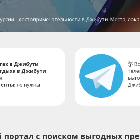
рсии - достопримечательности в Джибути. Места, локац
тах в Джибути
🤯 В
отдыха в Джибути
теле
я
выго
енты:
не нужны
Джиб
ий портал с поиском выгодных пр