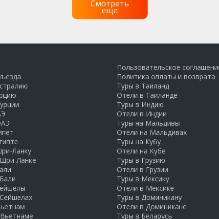
Смотреть
еще
Пользовательское соглашени
въезда
Политика оплаты и возврата
встралию
Туры в Таиланд
урцию
Отели в Таиланде
Турции
Туры в Индию
АЭ
Отели в Индии
ОАЭ
Туры на Мальдивы
ипет
Отели на Мальдивах
гипте
Туры на Кубу
Шри-Ланку
Отели на Кубе
 Шри-Ланке
Туры в Грузию
али
Отели в Грузии
 Бали
Туры в Мексику
Сейшелы
Отели в Мексике
 Сейшелах
Туры в Доминикану
Вьетнам
Отели в Доминикане
 Вьетнаме
Туры в Беларусь