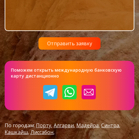
Поможем открыть международную банковскую
карту дистанционно
По городам:
Порту
Алгарви
Мадейра
Синтра
Кашкайш
Лиссабон