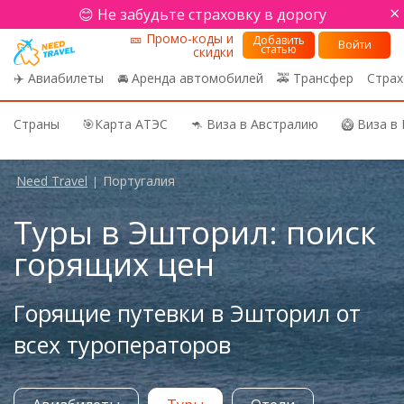
×
😊 Не забудьте страховку в дорогу
🎫 Промо-коды и
Добавить
Войти
статью
скидки
✈️ Авиабилеты
🚘 Аренда автомобилей
🚕 Трансфер
Страх
Страны
🎯Карта АТЭС
🦘 Виза в Австралию
🥝 Виза в
Need Travel
Португалия
|
Туры в Эшторил: поиск
горящих цен
Горящие путевки в Эшторил от
всех туроператоров