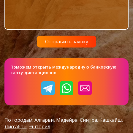
Поможем открыть международную банковскую
карту дистанционно
По городам:
Алгарви
Мадейра
Синтра
Кашкайш
Лиссабон
Эшторил