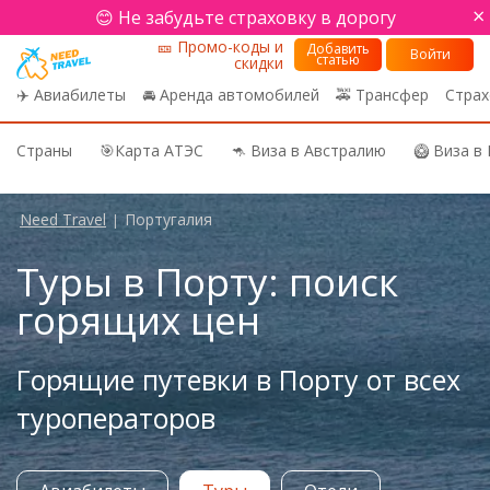
×
😊 Не забудьте страховку в дорогу
🎫 Промо-коды и
Добавить
Войти
статью
скидки
✈️ Авиабилеты
🚘 Аренда автомобилей
🚕 Трансфер
Страх
Страны
🎯Карта АТЭС
🦘 Виза в Австралию
🥝 Виза в
Need Travel
Португалия
|
Туры в Порту: поиск
горящих цен
Горящие путевки в Порту от всех
туроператоров