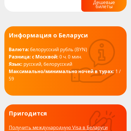
Дешевые
билеты
Информация о Беларуси
Валюта:
белорусский рубль (BYN)
Разница: с Москвой:
0 ч. 0 мин.
Язык:
русский, белорусский
Максимально/минимально ночей в турах:
1 /
59
Пригодится
Получить международную Visa в Беларуси