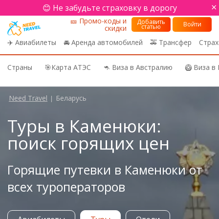
×
😊 Не забудьте страховку в дорогу
🎫 Промо-коды и
Добавить
Войти
статью
скидки
✈️ Авиабилеты
🚘 Аренда автомобилей
🚕 Трансфер
Страх
Страны
🎯Карта АТЭС
🦘 Виза в Австралию
🥝 Виза в
Need Travel
Беларусь
|
Туры в Каменюки:
поиск горящих цен
Горящие путевки в Каменюки от
всех туроператоров