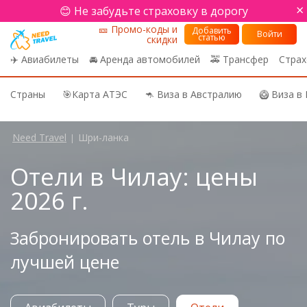
×
😊 Не забудьте страховку в дорогу
🎫 Промо-коды и
Добавить
Войти
статью
скидки
✈️ Авиабилеты
🚘 Аренда автомобилей
🚕 Трансфер
Страх
Страны
🎯Карта АТЭС
🦘 Виза в Австралию
🥝 Виза в
Need Travel
Шри-ланка
|
Отели в Чилау: цены
2026 г.
Забронировать отель в Чилау по
лучшей цене