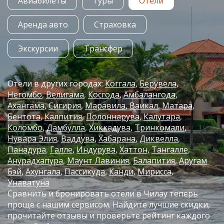
Авиабилеты
Туры
Отели
Аренда авто
Страховка
Экскурсии
Трансфер
Отели в других городах:
Коггала
Берувела
Негомбо
Велигама
Косгода
Амбалангода
Ахангама
Сигирия
Маравила
Ваикал
Матара
Бентота
Калпития
Полоннарува
Калутара
Коломбо
Дамбулла
Хиккадува
Тринкомали
Нувара Элия
Ваддува
Хабарана
Диквелла
Панадура
Галле
Индурува
Хаттон
Тангалле
Анурадхапура
Маунт Лавиния
Балапития
Аругам
Бэй
Ахунгала
Пассикуда
Канди
Мирисса
Унаватуна
Сравнить и бронировать отели в Чилау теперь
проще с нашим сервисом. Найдите лучшие скидки,
прочитайте отзывы и проверьте рейтинг каждого