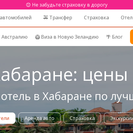
😊 Не забудьте страховку в дорогу
 автомобилей
🚕 Трансфер
Страховка
Отел
в Австралию
🥝 Виза в Новую Зеландию
🌴 Блог
абаране: цены 
отель в Хабаране по луч
тели
Аренда авто
Страховка
Экскурси