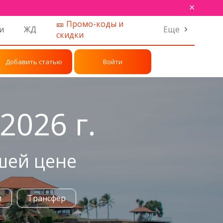
×
🎫 Промо-коды и
и
ЖД
Еще
скидки
Добавить статью
Войти
2026 г.
шей цене
и
Трансфер