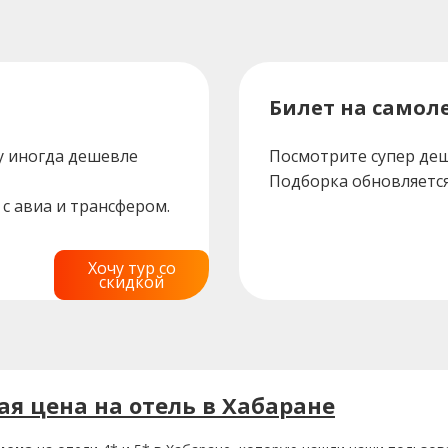
Билет на самоле
у иногда дешевле
Посмотрите супер деш
Подборка обновляется
с авиа и трансфером.
Хочу тур со
скидкой
я цена на отель в Хабаране