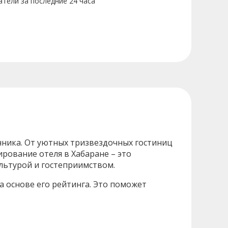
атели за последние 24 часа
нника. От уютных тризвездочных гостиниц
рование отеля в Хабаране – это
ультурой и гостеприимством.
 основе его рейтинга. Это поможет