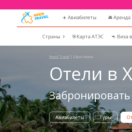
✈️ Авиабилеты
🚘 Аренда
Страны
🎯Карта АТЭС
🦘 Виза 
Need Travel
|
Шри-ланка
Отели в Х
Забронировать 
Авиабилеты
Туры
О