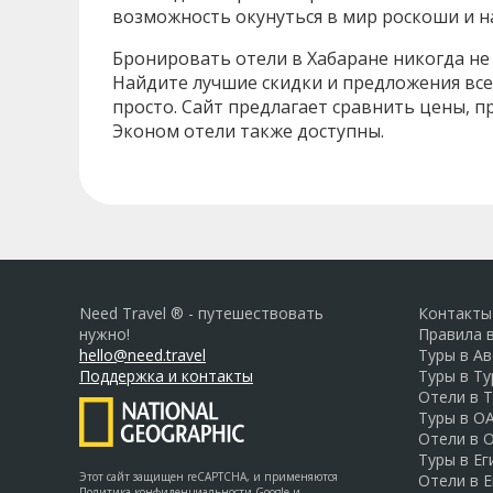
возможность окунуться в мир роскоши и 
Бронировать отели в Хабаране никогда не 
Найдите лучшие скидки и предложения все
просто. Сайт предлагает сравнить цены, 
Эконом отели также доступны.
Need Travel ® - путешествовать
Контакты
нужно!
Правила 
hello@need.travel
Туры в А
Поддержка и контакты
Туры в Т
Отели в 
Туры в О
Отели в 
Туры в Ег
Этот сайт защищен reCAPTCHA, и применяются
Отели в Е
Политика конфиденциальности Google
и