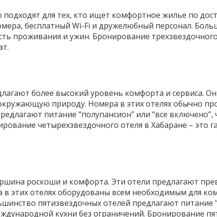
 подходят для тех, кто ищет комфортное жилье по дост
омера, бесплатный Wi-Fi и дружелюбный персонал. Боль
ть проживания и ужин. Бронирование трехзвездочного 
ат.
лагают более высокий уровень комфорта и сервиса. Он
окружающую природу. Номера в этих отелях обычно про
едлагают питание “полупансион” или “все включено”, 
ирование четырехзвездочного отеля в Хабаране – это г
ершина роскоши и комфорта. Эти отели предлагают пре
 в этих отелях оборудованы всем необходимым для ко
ьшинство пятизвездочных отелей предлагают питание “
ждународной кухни без ограничений. Бронирование пят