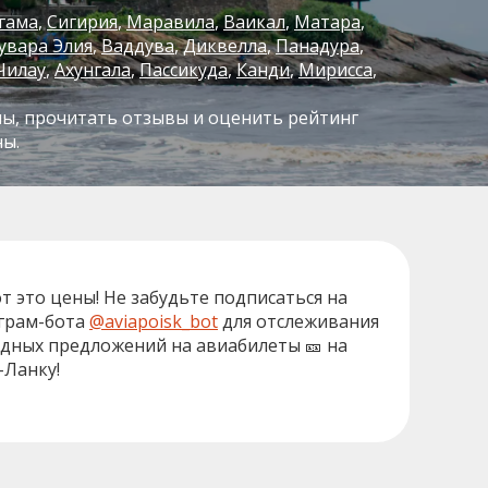
гама
Сигирия
Маравила
Ваикал
Матара
увара Элия
Ваддува
Диквелла
Панадура
Чилау
Ахунгала
Пассикуда
Канди
Мирисса
ны, прочитать отзывы и оценить рейтинг
ны.
от это цены! Не забудьте подписаться на
грам-бота
@aviapoisk_bot
для отслеживания
дных предложений на авиабилеты 🎫 на
Ланку!