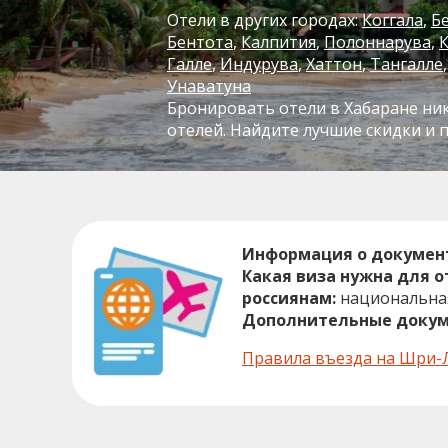
Отели в других городах:
Коггала
Б
Бентота
Калпития
Полоннарува
Галле
Индурува
Хаттон
Тангалле
Унаватуна
Бронировать отели в Хабаране ник
отелей. Найдите лучшие скидки и 
Информация о докумен
Какая виза нужна для 
россиянам:
национальная
Дополнительные докум
Правила въезда на Шри-