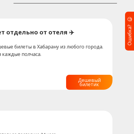
🧐
Ошибка?
т отдельно от отеля ✈️
евые билеты в Хабарану из любого города.
 каждые полчаса.
Дешевый
билетик