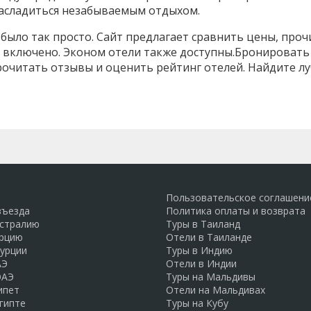
насладиться незабываемым отдыхом.
было так просто. Сайт предлагает сравнить цены, проч
 включено. Эконом отели также доступны.Бронировать 
прочитать отзывы и оценить рейтинг отелей. Найдите л
Пользовательское соглашени
въезда
Политика оплаты и возврата
встралию
Туры в Таиланд
урцию
Отели в Таиланде
Турции
Туры в Индию
АЭ
Отели в Индии
ОАЭ
Туры на Мальдивы
ипет
Отели на Мальдивах
гипте
Туры на Кубу