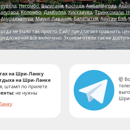
ерувела
Негомбо
Велигама
Косгода
Амбалангода
Ахан
Калутара
Коломбо
Дамбулла
Хиккадува
Тринкомали
Н
Анурадхапура
Маунт Лавиния
Балапития
Аругам Бэй
огда не было так просто. Сайт предлагает сравнить це
предложения все включено. Эконом отели также доступ
тах на Шри-Ланку
🤯 В
отдыха на Шри-Ланке
теле
, штамп по прилете
выго
енты:
не нужны
Шри-
Ланку