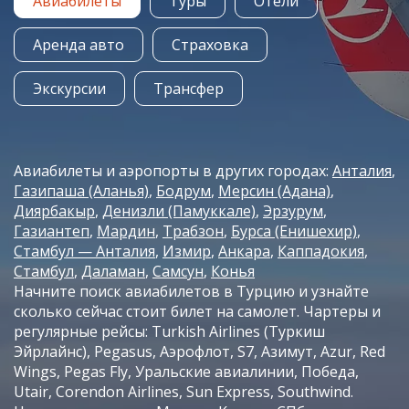
Авиабилеты
Туры
Отели
Аренда авто
Страховка
Экскурсии
Трансфер
Авиабилеты и аэропорты в других городах:
Анталия
Газипаша (Аланья)
Бодрум
Мерсин (Адана)
Диярбакыр
Денизли (Памуккале)
Эрзурум
Газиантеп
Мардин
Трабзон
Бурса (Енишехир)
Стамбул — Анталия
Измир
Анкара
Каппадокия
Стамбул
Даламан
Самсун
Конья
Начните поиск авиабилетов в Турцию и узнайте
сколько сейчас стоит билет на самолет. Чартеры и
регулярные рейсы: Turkish Airlines (Туркиш
Эйрлайнс), Pegasus, Аэрофлот, S7, Азимут, Azur, Red
Wings, Pegas Fly, Уральские авиалинии, Победа,
Utair, Corendon Airlines, Sun Express, Southwind.