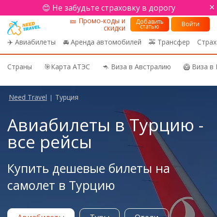
×
😊 Не забудьте страховку в дорогу
🎫 Промо-коды и
Добавить
Войти
статью
скидки
✈️ Авиабилеты
🚘 Аренда автомобилей
🚕 Трансфер
Страх
Страны
🎯Карта АТЭС
🦘 Виза в Австралию
🥝 Виза в
Need Travel
Турция
|
Авиабилеты в Турцию -
все рейсы
Купить дешевые билеты на
самолет в Турцию