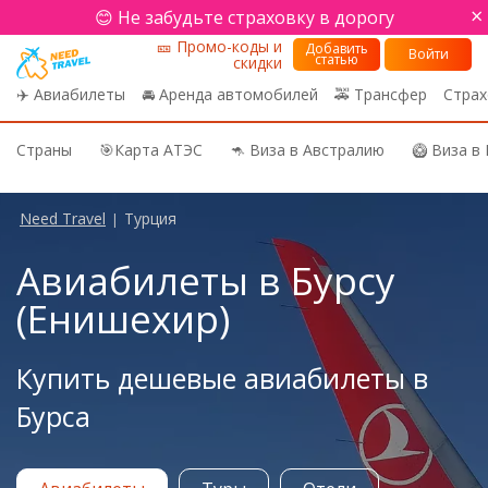
×
😊 Не забудьте страховку в дорогу
🎫 Промо-коды и
Добавить
Войти
статью
скидки
✈️ Авиабилеты
🚘 Аренда автомобилей
🚕 Трансфер
Страх
Страны
🎯Карта АТЭС
🦘 Виза в Австралию
🥝 Виза в
Need Travel
Турция
|
Авиабилеты в Бурсу
(Енишехир)
Купить дешевые авиабилеты в
Бурса