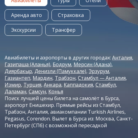
Авиабилеты
Туры
Отели
Аренда авто
Страховка
Экскурсии
Трансфер
Авиабилеты и аэропорты в других городах:
Анталия
Газипаша (Аланья)
Бодрум
Мерсин (Адана)
Диярбакыр
Денизли (Памуккале)
Эрзурум
Газиантеп
Мардин
Трабзон
Стамбул — Анталия
Измир
Турция
Анкара
Каппадокия
Стамбул
Даламан
Самсун
Конья
Поиск лучшей цены билета на самолёт в Бурса,
аэропорт Енишехир. Прямые рейсы из Стамбул,
Трабзон, Анталия, авиакомпании Turkish Airlines,
Pegasus, Corendon. Вылет в Бурса из: Москва, Санкт-
Петербург (СПб) с возможной пересадкой