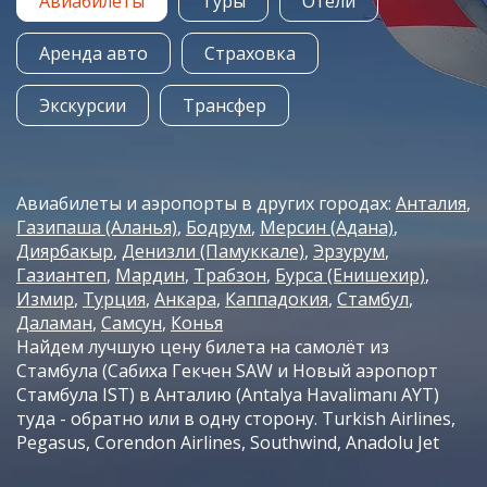
Авиабилеты
Туры
Отели
Аренда авто
Страховка
Экскурсии
Трансфер
Авиабилеты и аэропорты в других городах:
Анталия
Газипаша (Аланья)
Бодрум
Мерсин (Адана)
Диярбакыр
Денизли (Памуккале)
Эрзурум
Газиантеп
Мардин
Трабзон
Бурса (Енишехир)
Измир
Турция
Анкара
Каппадокия
Стамбул
Даламан
Самсун
Конья
Найдем лучшую цену билета на самолёт из
Стамбула (Сабиха Гекчен SAW и Новый аэропорт
Стамбула IST) в Анталию (Antalya Havalimanı AYT)
туда - обратно или в одну сторону. Turkish Airlines,
Pegasus, Corendon Airlines, Southwind, Anadolu Jet