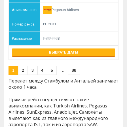
Pegasus Airlines
PC 2031
П
В
С
Ч
П
С
В
ВЫБРАТЬ ДАТЫ
…
1
2
3
4
5
88
Перелёт между Стамбулом и Антальей занимает
около 1 часа.
Прямые рейсы осуществляют такие
авиакомпании, как Turkish Airlines, Pegasus
Airlines, SunExpress, AnadoluJet. Самолёты
вылетают как из главного международного
аэропорта IST, так и из аэропорта SAW.