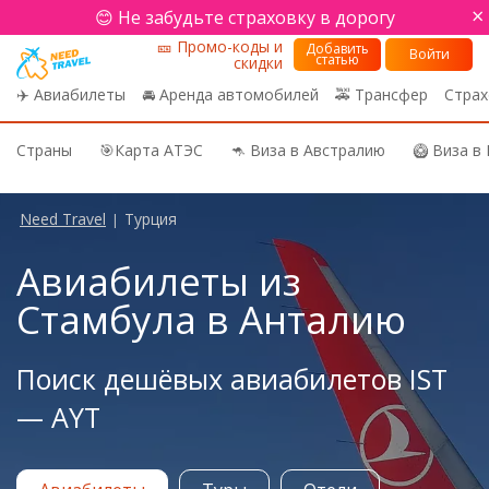
×
😊 Не забудьте страховку в дорогу
🎫 Промо-коды и
Добавить
Войти
статью
скидки
✈️ Авиабилеты
🚘 Аренда автомобилей
🚕 Трансфер
Страх
Страны
🎯Карта АТЭС
🦘 Виза в Австралию
🥝 Виза в
Need Travel
Турция
|
Авиабилеты из
Стамбула в Анталию
Поиск дешёвых авиабилетов IST
— AYT