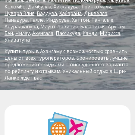
Коломбо
Дамбулла
Хиккадува
Тринкомали
Нувара Элия
Ваддува
Хабарана
Диквелла
Панадура
Галле
Индурува
Хаттон
Тангалле
Анурадхапура
Маунт Лавиния
Балапития
Аругам
Бэй
Чилау
Ахунгала
Пассикуда
Канди
Мирисса
Унаватуна
Купить туры в Ахангаму с возможностью сравнить
цены от всех туроператоров. Бронировать лучшие
предложения с скидками. Поиск удобного варианта
по рейтингу и отзывам. Уникальный отдых в Шри-
Ланке ждет вас.