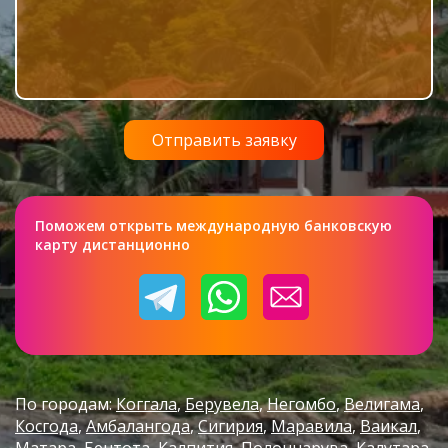
Поможем открыть международную банковскую
карту дистанционно
По городам:
Коггала
Берувела
Негомбо
Велигама
Косгода
Амбалангода
Сигирия
Маравила
Ваикал
Матара
Бентота
Калпития
Полоннарува
Калутара