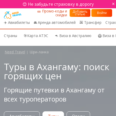
×
😊 Не забудьте страховку в дорогу
🎫 Промо-коды и
Добавить
Войти
статью
скидки
✈️ Авиабилеты
🚘 Аренда автомобилей
🚕 Трансфер
Страх
Страны
🎯Карта АТЭС
🦘 Виза в Австралию
🥝 Виза в
Need Travel
Шри-ланка
|
Туры в Ахангаму: поиск
горящих цен
Горящие путевки в Ахангаму от
всех туроператоров