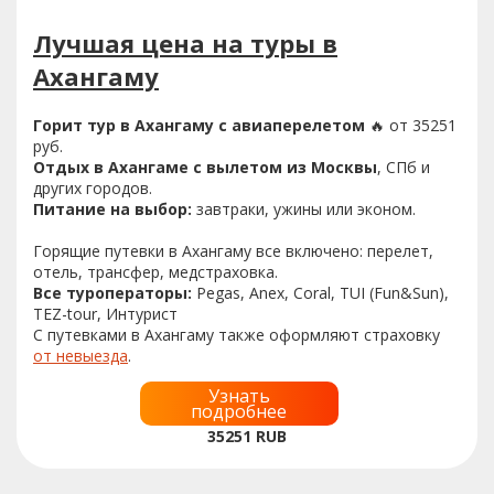
Лучшая цена на туры в
Ахангаму
Горит тур в Ахангаму с авиаперелетом
🔥 от 35251
руб.
Отдых в Ахангаме с вылетом из Москвы
, СПб и
других городов.
Питание на выбор:
завтраки, ужины или эконом.
Горящие путевки в Ахангаму все включено: перелет,
отель, трансфер, медстраховка.
Все туроператоры:
Pegas, Anex, Coral, TUI (Fun&Sun),
TEZ-tour, Интурист
С путевками в Ахангаму также оформляют страховку
от невыезда
.
Узнать
подробнее
35251
RUB