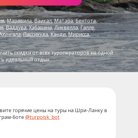
ия
Маравила
Ваикал
Матара
Бентота
ия
Ваддува
Хабарана
Диквелла
Галле
Ахунгала
Пассикуда
Канди
Мирисса
чить скидки от всех туроператоров на одной
ть идеальный отдых.
вите горячие цены на туры на Шри-Ланку в
грам-боте
@turpoisk_bot