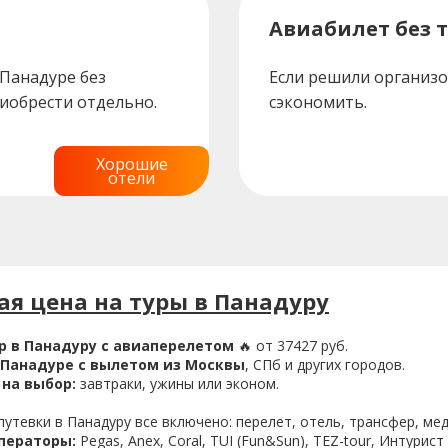
Авиабилет без т
Панадуре без
Если решили организо
риобрести отдельно.
сэкономить.
Хорошие
отели
я цена на туры в Панадуру
р в Панадуру с авиаперелетом
🔥 от 37427 руб.
 Панадуре с вылетом из Москвы
, СПб и других городов.
на выбор:
завтраки, ужины или эконом.
утевки в Панадуру все включено: перелет, отель, трансфер, ме
ператоры:
Pegas, Anex, Coral, TUI (Fun&Sun), TEZ-tour, Интурист