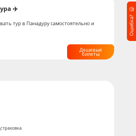
ура ✈️
🧐
Ошибка?
вать тур в Панадуру самостоятельно и
Дешевые
билеты
дстраховка.