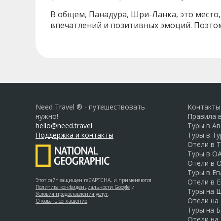
В общем, Панадура, Шри-Ланка, это место
впечатлений и позитивных эмоций. Поэтому
Need Travel ® - путешествовать
Контакты
нужно!
Правила 
hello@need.travel
Туры в А
Поддержка и контакты
Туры в Т
Отели в 
Туры в О
Отели в 
Туры в Ег
Этот сайт защищен reCAPTCHA, и применяются
Отели в Е
Политика конфиденциальности Google
и
Туры на 
Условия предоставления услуг
.
Отели на
Отозвать соглашение
Туры на Б
Отели на