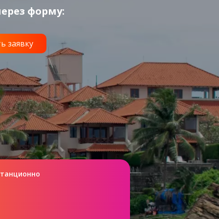
ерез форму:
станционно