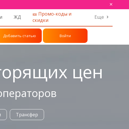
×
🎫 Промо-коды и
и
ЖД
Еще
скидки
Добавить статью
Войти
 горящих цен
роператоров
и
Трансфер