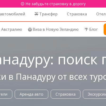
😊 Не забудьте страховку в дорогу
 автомобилей
🚕 Трансфер
Страховка
Отел
в Австралию
🥝 Виза в Новую Зеландию
🌴 Блог
анадуру: поиск
и в Панадуру от всех ту
тели
Аренда авто
Страховка
Экскурси