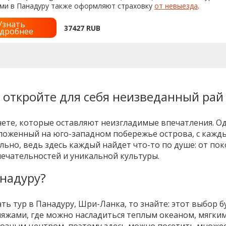
ами в Панадуру также оформляют страховку
от невыезда
.
Узнать
37427
RUB
дробнее
 откройте для себя неизведанный рай
ете, которые оставляют неизгладимые впечатления. Одн
ложенный на юго-западном побережье острова, с кажд
ельно, ведь здесь каждый найдет что-то по душе: от п
ечательностей и уникальной культуры.
анадуру?
ать тур в Панадуру, Шри-Ланка, то знайте: этот выбор 
яжами, где можно насладиться теплым океаном, мягки