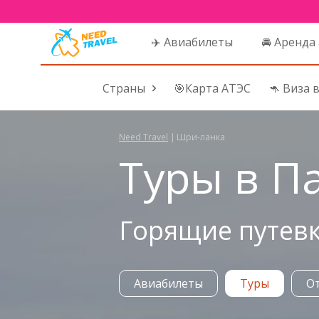
✈️ Авиабилеты
🚘 Аренда
Страны
🎯Карта АТЭС
🦘 Виза 
Need Travel
|
Шри-ланка
Туры в П
Горящие путевк
Авиабилеты
Туры
О