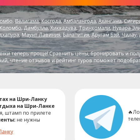
гомбо
Велигама
Косгода
Амбалангода
Ахангама
Сигир
Коломбо
Дамбулла
Хиккадува
Тринкомали
Нувара Эл
дхапура
Маунт Лавиния
Балапития
Аругам Бэй
Чилау
нки теперь проще! Сравнить цены, бронировать и полу
ний, чтение отзывов и рейтинг туров поможет подобра
тах на Шри-Ланку
отдыха на Шри-Ланке
🔥Ло
, штамп по прилете
теле
енты:
не нужны
Ланку