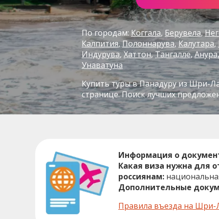
По городам:
Коггала
Берувела
Не
Калпития
Полоннарува
Калутара
Индурува
Хаттон
Тангалле
Анура
Унаватуна
Купить туры в Панадуру из Шри-Ла
странице. Поиск лучших предложе
Информация о докумен
Какая виза нужна для 
россиянам:
национальная
Дополнительные докум
Правила въезда на Шри-