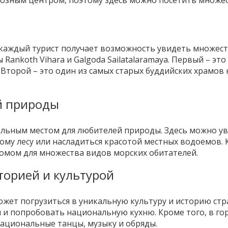
иозным центром, поэтому здесь можно посетить множе
, каждый турист получает возможность увидеть множес
Rankoth Vihara и Galgoda Sailatalaramaya. Первый – эт
. Второй – это один из самых старых буддийских храмов
й природы
еальным местом для любителей природы. Здесь можно 
кому лесу или насладиться красотой местных водоемов.
омом для множества видов морских обитателей.
сторией и культурой
ожет погрузиться в уникальную культуру и историю стр
 и попробовать национальную кухню. Кроме того, в г
ациональные танцы, музыку и обряды.