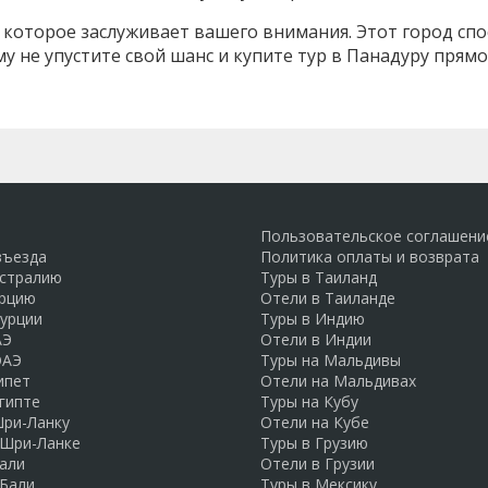
, которое заслуживает вашего внимания. Этот город сп
 не упустите свой шанс и купите тур в Панадуру прямо 
Пользовательское соглашени
въезда
Политика оплаты и возврата
встралию
Туры в Таиланд
урцию
Отели в Таиланде
Турции
Туры в Индию
АЭ
Отели в Индии
ОАЭ
Туры на Мальдивы
ипет
Отели на Мальдивах
гипте
Туры на Кубу
Шри-Ланку
Отели на Кубе
 Шри-Ланке
Туры в Грузию
али
Отели в Грузии
 Бали
Туры в Мексику