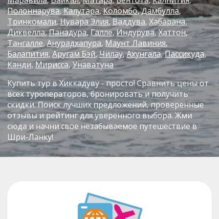
Полоннарува
Калутара
Коломбо
Дамбулла
Тринкомали
Нувара Элия
Ваддува
Хабарана
Диквелла
Панадура
Галле
Индурува
Хаттон
Тангалле
Анурадхапура
Маунт Лавиния
Балапития
Аругам Бэй
Чилау
Ахунгала
Пассикуда
Канди
Мирисса
Унаватуна
Купить тур в Хиккадуву - просто! Сравнить цены от
всех туроператоров, бронировать и получить
скидки. Поиск лучших предложений, проверенные
отзывы и рейтинг для уверенного выбора. Жми
сюда и начни свое незабываемое путешествие в
Шри-Ланку!