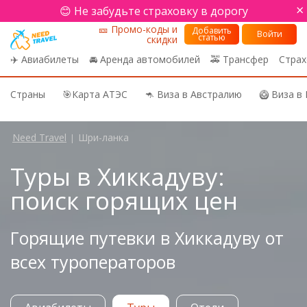
×
😊 Не забудьте страховку в дорогу
🎫 Промо-коды и
Добавить
Войти
статью
скидки
✈️ Авиабилеты
🚘 Аренда автомобилей
🚕 Трансфер
Страх
Страны
🎯Карта АТЭС
🦘 Виза в Австралию
🥝 Виза в
Need Travel
Шри-ланка
|
Туры в Хиккадуву:
поиск горящих цен
Горящие путевки в Хиккадуву от
всех туроператоров