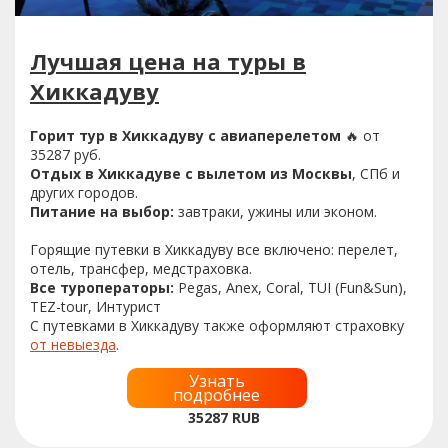
Лучшая цена на туры в
Хиккадуву
Горит тур в Хиккадуву с авиаперелетом
🔥 от
35287 руб.
Отдых в Хиккадуве с вылетом из Москвы
, СПб и
других городов.
Питание на выбор:
завтраки, ужины или эконом.
Горящие путевки в Хиккадуву все включено: перелет,
отель, трансфер, медстраховка.
Все туроператоры:
Pegas, Anex, Coral, TUI (Fun&Sun),
TEZ-tour, Интурист
С путевками в Хиккадуву также оформляют страховку
от невыезда
.
Узнать
подробнее
35287
RUB