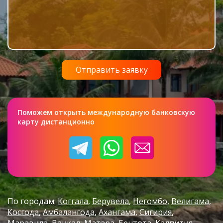
Поможем открыть международную банковскую
карту дистанционно
По городам:
Коггала
Берувела
Негомбо
Велигама
Косгода
Амбалангода
Ахангама
Сигирия
Маравила
Ваикал
Матара
Бентота
Калпития